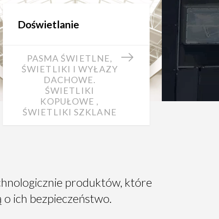
Doświetlanie
PASMA ŚWIETLNE,
ŚWIETLIKI I WYŁAZY
DACHOWE.
ŚWIETLIKI
KOPUŁOWE ,
ŚWIETLIKI SZKLANE
chnologicznie produktów, które
ą o ich bezpieczeństwo.