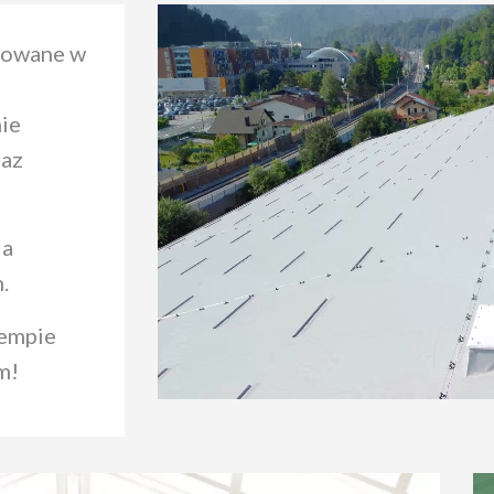
sowane w
ie
raz
la
.
tempie
m!