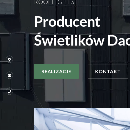
ROOFLIGHTS
Producent
Świetlików Da
Map
REALIZACJE
KONTAKT
Mail
Mobile