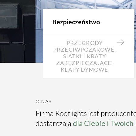
Bezpieczeństwo
PRZEGRODY
PRZECIWPOŻAROWE,
SIATKI I KRATY
ZABEZPIECZAJĄCE,
KLAPY DYMOWE
O NAS
Firma Rooflights jest producent
dostarczają
dla Ciebie i Twoich