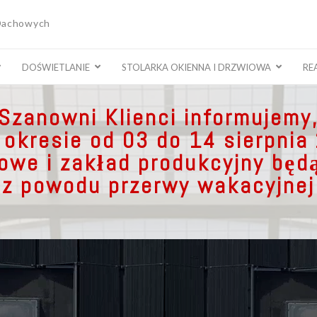
 Dachowych
DOŚWIETLANIE
STOLARKA OKIENNA I DRZWIOWA
RE
Szanowni Klienci informujemy
 okresie od 03 do 14 sierpnia
lowe i zakład produkcyjny będ
z powodu przerwy wakacyjnej