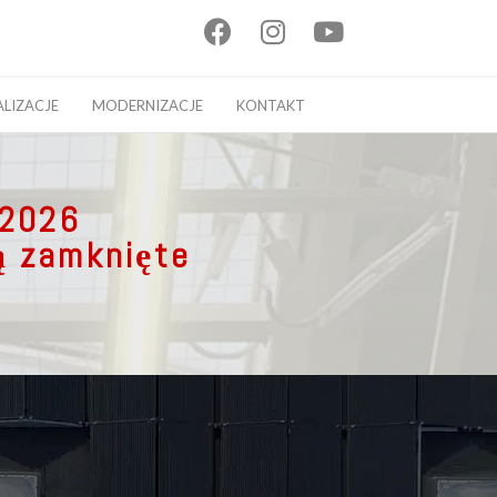
facebook
instagram
youtube
ALIZACJE
MODERNIZACJE
KONTAKT
,
 2026
ą zamknięte