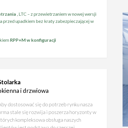
etrzania
, LTC – z przewietrzaniem w nowej wersji
ia przed upadkiem bez kraty zabezpieczającej w
dkiem
RPP+M w konfiguracji
Stolarka
okienna i drzwiowa
Aby dostosować się do potrzeb rynku nasza
firma stale się rozwija i poszerza horyzonty w
których kompleksowa obsługa naszych
klientów jest podstawą do szerszej