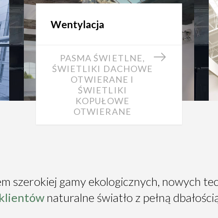
Wentylacja
PASMA ŚWIETLNE,
ŚWIETLIKI DACHOWE
OTWIERANE I
ŚWIETLIKI
KOPUŁOWE
OTWIERANE
em szerokiej gamy ekologicznych, nowych te
 klientów
naturalne światło z pełną dbałości