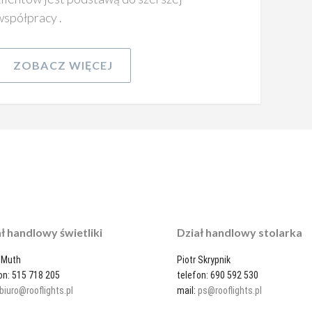
współpracy .
ZOBACZ WIĘCEJ
ał handlowy
świetliki
Dział handlowy stolarka
 Muth
Piotr Skrypnik
on: 515 718 205
telefon: 690 592 530
biuro@rooflights.pl
mail:
ps@rooflights.pl