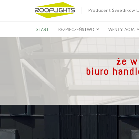
Producent Świetlików
START
BEZPIECZEŃSTWO
WENTYLACJA
że w
biuro hand