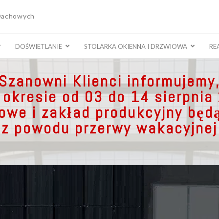
 Dachowych
DOŚWIETLANIE
STOLARKA OKIENNA I DRZWIOWA
RE
Szanowni Klienci informujemy
 okresie od 03 do 14 sierpnia
lowe i zakład produkcyjny będ
z powodu przerwy wakacyjnej