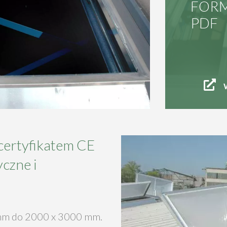
FORM
PDF
certyfikatem CE
czne i
mm do 2000 x 3000 mm.