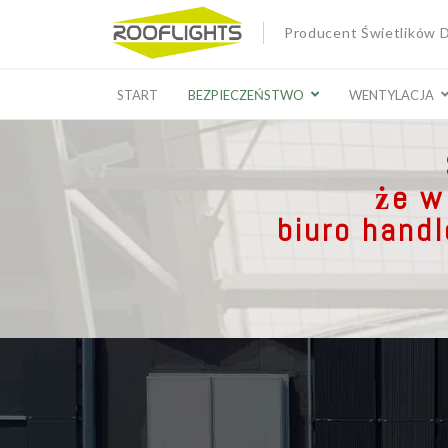
Producent Świetlików
START
BEZPIECZEŃSTWO
WENTYLACJA
że w
biuro hand