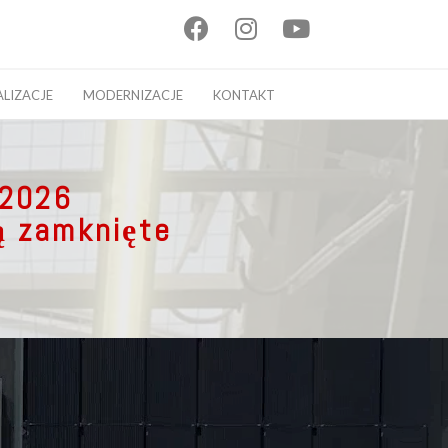
facebook
instagram
youtube
ALIZACJE
MODERNIZACJE
KONTAKT
,
 2026
ą zamknięte