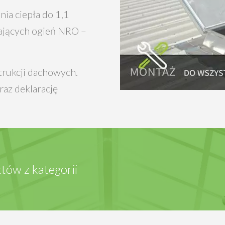
ia ciepła do 1,1
ających ogień NRO –
rukcji dachowych.
az deklarację
tów z kategorii