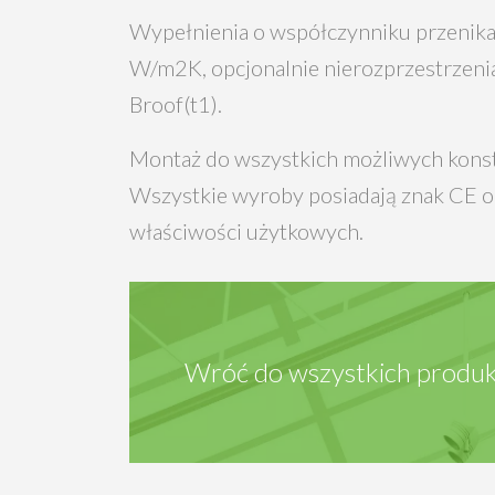
Wypełnienia o współczynniku przenikan
W/m2K, opcjonalnie nierozprzestrzeni
Broof(t1).
Montaż do wszystkich możliwych konst
Wszystkie wyroby posiadają znak CE or
właściwości użytkowych.
Wróć do wszystkich produk