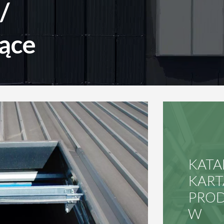
/
jące
KAT
KART
PRO
W